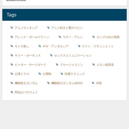
Tags
アニメランキング
アニメ好きと繋がりたい
アレック・ボールドウィン
ウディ・アレン
カップル向け指南
キャラ推し
ギギ・アンダルシア
ケイト・ブランシェット
サリー・ホーキンス
セックスコミュニケーション
ピーター・サースガード
ブルージャスミン
メロン提督流
心理ドラマ
心理戦
性愛テクニック
機動戦士ガンダム
機動戦士ガンダムSEED
洋画
閃光のハサウェイ