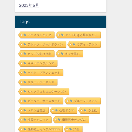
2023年5月
Tags
アニメランキング
アニメ好きと繋がりたい
アレック・ボールドウィン
ウディ・アレン
カップル向け指南
キャラ推し
ギギ・アンダルシア
ケイト・ブランシェット
サリー・ホーキンス
セックスコミュニケーション
ピーター・サースガード
ブルージャスミン
メロン提督流
心理ドラマ
心理戦
性愛テクニック
機動戦士ガンダム
機動戦士ガンダムSEED
洋画