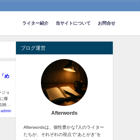
ライター紹介
当サイトについて
お問合せ
ブログ運営
「め
ージョ
史に燦
982
admin
Afterwords
Afterwordsは、個性豊かな7人のライター
たちが、それぞれの視点で“あとがき”を