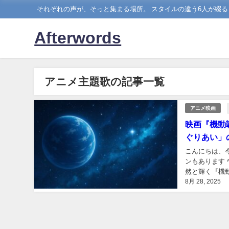
それぞれの声が、そっと集まる場所。 スタイルの違う6人が綴る
Afterwords
アニメ主題歌の記事一覧
アニメ映画
映画『機動
ぐりあい」
こんにちは、今
ンもあります
然と輝く『機
8月 28, 2025
年公開）は、ま