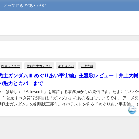
、とっておきの“あとがき”。
映画レビュー
機動戦士ガンダム
めぐりあい
井上大輔
戦士ガンダムⅢ めぐりあい宇宙編』主題歌レビュー｜井上大輔
の魅力とカバーまで
回は珍しく「Aftewords」を運営する事務局からの発信です。たまにこのバ
＾＾ 記念すべき第1記事目は「ガンダム」のあの名曲についてです。 アニメ
動戦士ガンダム』の劇場版三部作。そのラストを飾る『めぐりあい宇宙編』（1
さにファーストガンダムの集大成...