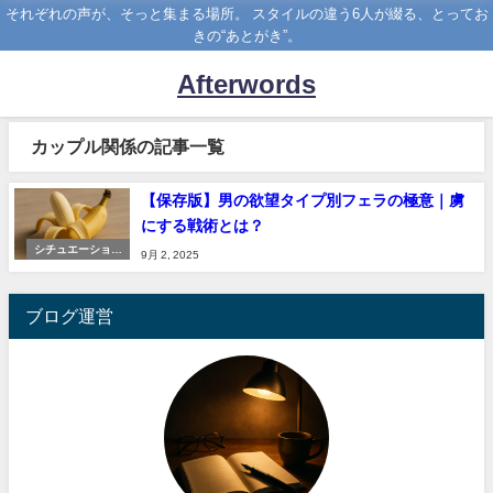
それぞれの声が、そっと集まる場所。 スタイルの違う6人が綴る、とってお
きの“あとがき”。
Afterwords
カップル関係の記事一覧
【保存版】男の欲望タイプ別フェラの極意｜虜
にする戦術とは？
シチュエーション
9月 2, 2025
考察室
ブログ運営