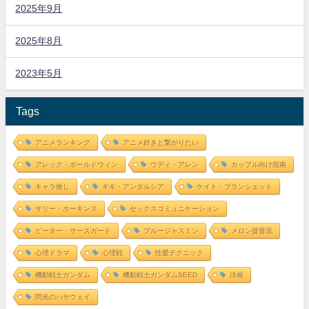
2025年9月
2025年8月
2023年5月
Tags
アニメランキング
アニメ好きと繋がりたい
アレック・ボールドウィン
ウディ・アレン
カップル向け指南
キャラ推し
ギギ・アンダルシア
ケイト・ブランシェット
サリー・ホーキンス
セックスコミュニケーション
ピーター・サースガード
ブルージャスミン
メロン提督流
心理ドラマ
心理戦
性愛テクニック
機動戦士ガンダム
機動戦士ガンダムSEED
洋画
閃光のハサウェイ