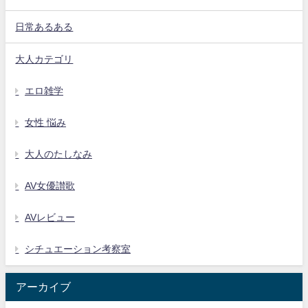
日常あるある
大人カテゴリ
エロ雑学
女性 悩み
大人のたしなみ
AV女優讃歌
AVレビュー
シチュエーション考察室
アーカイブ