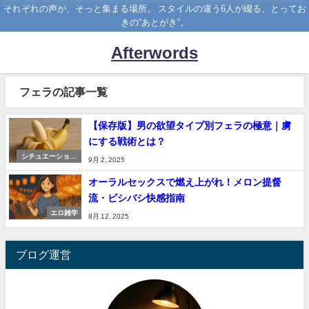
それぞれの声が、そっと集まる場所。 スタイルの違う6人が綴る、とってお
きの“あとがき”。
Afterwords
フェラの記事一覧
【保存版】男の欲望タイプ別フェラの極意｜虜
にする戦術とは？
シチュエーション
9月 2, 2025
考察室
オーラルセックスで燃え上がれ！メロン提督
流・ビシバシ快感指南
エロ雑学
8月 12, 2025
ブログ運営