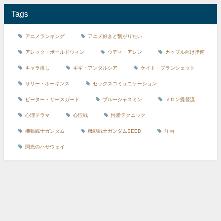
Tags
アニメランキング
アニメ好きと繋がりたい
アレック・ボールドウィン
ウディ・アレン
カップル向け指南
キャラ推し
ギギ・アンダルシア
ケイト・ブランシェット
サリー・ホーキンス
セックスコミュニケーション
ピーター・サースガード
ブルージャスミン
メロン提督流
心理ドラマ
心理戦
性愛テクニック
機動戦士ガンダム
機動戦士ガンダムSEED
洋画
閃光のハサウェイ