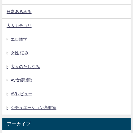
日常あるある
大人カテゴリ
エロ雑学
女性 悩み
大人のたしなみ
AV女優讃歌
AVレビュー
シチュエーション考察室
アーカイブ