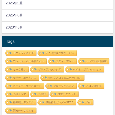
2025年9月
2025年8月
2023年5月
Tags
アニメランキング
アニメ好きと繋がりたい
アレック・ボールドウィン
ウディ・アレン
カップル向け指南
キャラ推し
ギギ・アンダルシア
ケイト・ブランシェット
サリー・ホーキンス
セックスコミュニケーション
ピーター・サースガード
ブルージャスミン
メロン提督流
心理ドラマ
心理戦
性愛テクニック
機動戦士ガンダム
機動戦士ガンダムSEED
洋画
閃光のハサウェイ