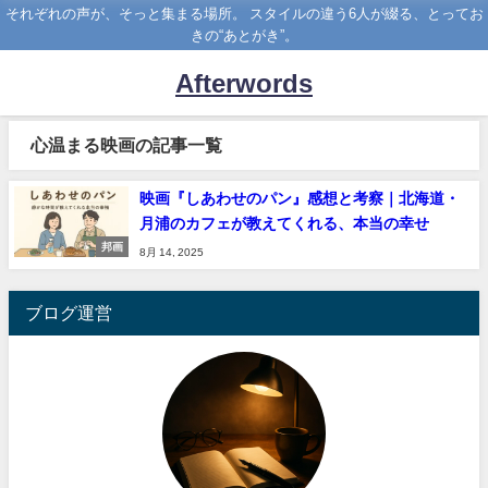
それぞれの声が、そっと集まる場所。 スタイルの違う6人が綴る、とってお
きの“あとがき”。
Afterwords
心温まる映画の記事一覧
映画『しあわせのパン』感想と考察｜北海道・
月浦のカフェが教えてくれる、本当の幸せ
邦画
8月 14, 2025
ブログ運営