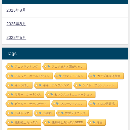
2025年9月
2025年8月
2023年5月
Tags
アニメランキング
アニメ好きと繋がりたい
アレック・ボールドウィン
ウディ・アレン
カップル向け指南
キャラ推し
ギギ・アンダルシア
ケイト・ブランシェット
サリー・ホーキンス
セックスコミュニケーション
ピーター・サースガード
ブルージャスミン
メロン提督流
心理ドラマ
心理戦
性愛テクニック
機動戦士ガンダム
機動戦士ガンダムSEED
洋画