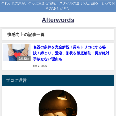
それぞれの声が、そっと集まる場所。 スタイルの違う6人が綴る、とってお
きの“あとがき”。
Afterwords
快感向上の記事一覧
名器の条件を完全解説！男をトリコにする秘
訣！締まり、愛液、形状を徹底解剖！男が絶対
手放せない理由も
女性 悩み
8月 7, 2025
ブログ運営