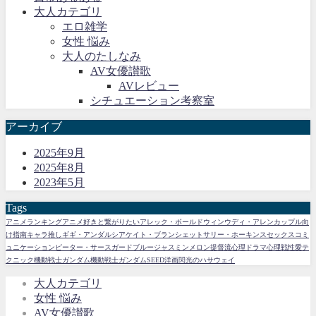
大人カテゴリ
エロ雑学
女性 悩み
大人のたしなみ
AV女優讃歌
AVレビュー
シチュエーション考察室
アーカイブ
2025年9月
2025年8月
2023年5月
Tags
アニメランキング
アニメ好きと繋がりたい
アレック・ボールドウィン
ウディ・アレン
カップル向
け指南
キャラ推し
ギギ・アンダルシア
ケイト・ブランシェット
サリー・ホーキンス
セックスコミ
ュニケーション
ピーター・サースガード
ブルージャスミン
メロン提督流
心理ドラマ
心理戦
性愛テ
クニック
機動戦士ガンダム
機動戦士ガンダムSEED
洋画
閃光のハサウェイ
大人カテゴリ
女性 悩み
AV女優讃歌