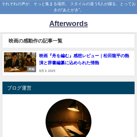
それぞれの声が、そっと集まる場所。 スタイルの違う6人が綴る、とってお
きの“あとがき”。
Afterwords
映画の感動作の記事一覧
映画『舟を編む』感想レビュー｜松田龍平の熱
演と辞書編纂に込められた情熱
邦画
9月 3, 2025
ブログ運営