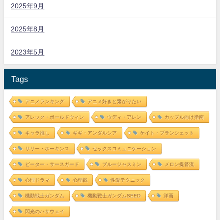
2025年9月
2025年8月
2023年5月
Tags
アニメランキング
アニメ好きと繋がりたい
アレック・ボールドウィン
ウディ・アレン
カップル向け指南
キャラ推し
ギギ・アンダルシア
ケイト・ブランシェット
サリー・ホーキンス
セックスコミュニケーション
ピーター・サースガード
ブルージャスミン
メロン提督流
心理ドラマ
心理戦
性愛テクニック
機動戦士ガンダム
機動戦士ガンダムSEED
洋画
閃光のハサウェイ