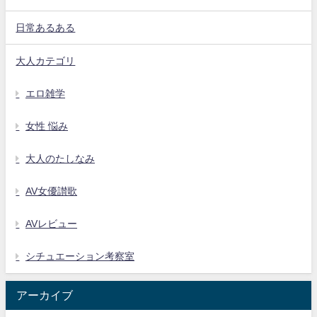
日常あるある
大人カテゴリ
エロ雑学
女性 悩み
大人のたしなみ
AV女優讃歌
AVレビュー
シチュエーション考察室
アーカイブ