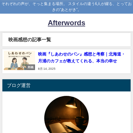
それぞれの声が、そっと集まる場所。 スタイルの違う6人が綴る、とってお
きの“あとがき”。
Afterwords
映画感想の記事一覧
映画『しあわせのパン』感想と考察｜北海道・
月浦のカフェが教えてくれる、本当の幸せ
邦画
8月 14, 2025
ブログ運営