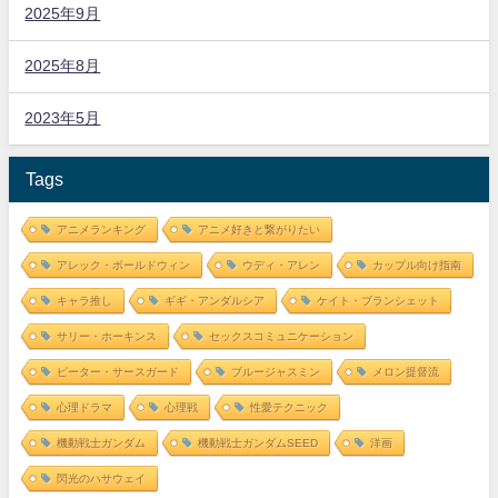
2025年9月
2025年8月
2023年5月
Tags
アニメランキング
アニメ好きと繋がりたい
アレック・ボールドウィン
ウディ・アレン
カップル向け指南
キャラ推し
ギギ・アンダルシア
ケイト・ブランシェット
サリー・ホーキンス
セックスコミュニケーション
ピーター・サースガード
ブルージャスミン
メロン提督流
心理ドラマ
心理戦
性愛テクニック
機動戦士ガンダム
機動戦士ガンダムSEED
洋画
閃光のハサウェイ