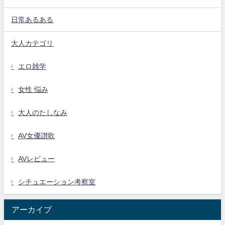
日常あるある
大人カテゴリ
エロ雑学
女性 悩み
大人のたしなみ
AV女優讃歌
AVレビュー
シチュエーション考察室
アーカイブ