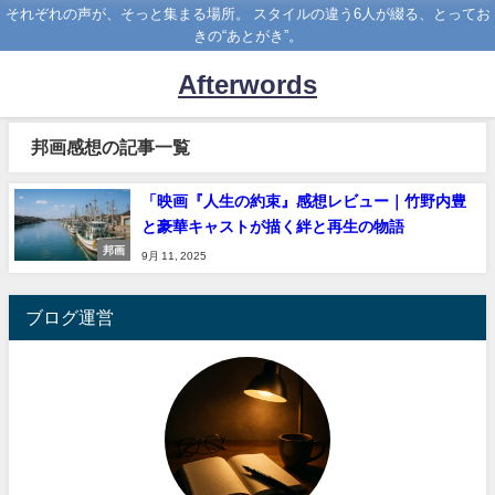
それぞれの声が、そっと集まる場所。 スタイルの違う6人が綴る、とってお
きの“あとがき”。
Afterwords
邦画感想の記事一覧
「映画『人生の約束』感想レビュー｜竹野内豊
と豪華キャストが描く絆と再生の物語
邦画
9月 11, 2025
ブログ運営