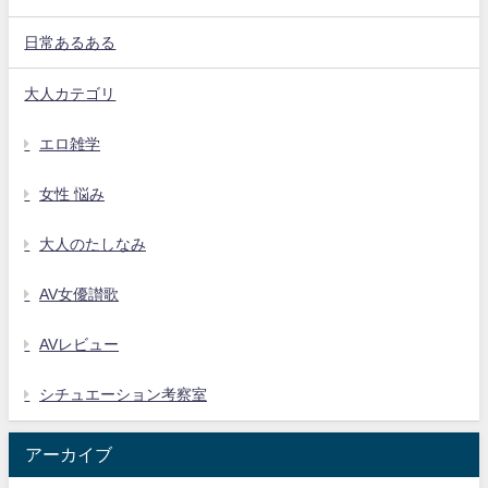
日常あるある
大人カテゴリ
エロ雑学
女性 悩み
大人のたしなみ
AV女優讃歌
AVレビュー
シチュエーション考察室
アーカイブ