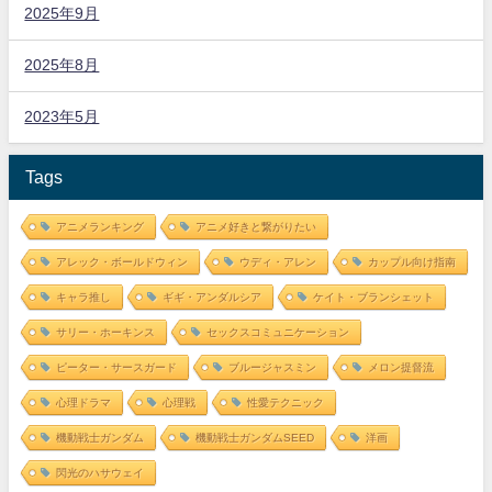
2025年9月
2025年8月
2023年5月
Tags
アニメランキング
アニメ好きと繋がりたい
アレック・ボールドウィン
ウディ・アレン
カップル向け指南
キャラ推し
ギギ・アンダルシア
ケイト・ブランシェット
サリー・ホーキンス
セックスコミュニケーション
ピーター・サースガード
ブルージャスミン
メロン提督流
心理ドラマ
心理戦
性愛テクニック
機動戦士ガンダム
機動戦士ガンダムSEED
洋画
閃光のハサウェイ