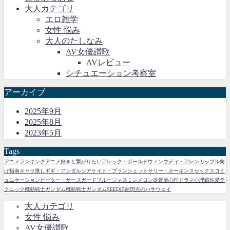
大人カテゴリ
エロ雑学
女性 悩み
大人のたしなみ
AV女優讃歌
AVレビュー
シチュエーション考察室
アーカイブ
2025年9月
2025年8月
2023年5月
Tags
アニメランキング
アニメ好きと繋がりたい
アレック・ボールドウィン
ウディ・アレン
カップル向
け指南
キャラ推し
ギギ・アンダルシア
ケイト・ブランシェット
サリー・ホーキンス
セックスコミ
ュニケーション
ピーター・サースガード
ブルージャスミン
メロン提督流
心理ドラマ
心理戦
性愛テ
クニック
機動戦士ガンダム
機動戦士ガンダムSEED
洋画
閃光のハサウェイ
大人カテゴリ
女性 悩み
AV女優讃歌