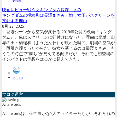
邦画
映画レビュー
戦う女
キングダム
長澤まさみ
キングダムの楊端和は長澤まさみ！戦う女王がスクリーンを
支配する理由
8月 22, 2025
1. 登場シーンから空気が変わる 2019年公開の映画『キング
ダム』、俺はスクリーンに釘付けになった。理由は簡単。山
界の王・楊端和（ようたんわ）が現れた瞬間、劇場の空気が
一段引き締まったからだ。彼女を演じるのは長澤まさみ。も
うこの時点で“勝ち”が見えてる配役だが、それでも初登場の
インパクトは予想をはるかに超えてきた。 ...
admin
ブログ運営
Afterwords
Afterwordsは、個性豊かな7人のライターたちが、それぞれの