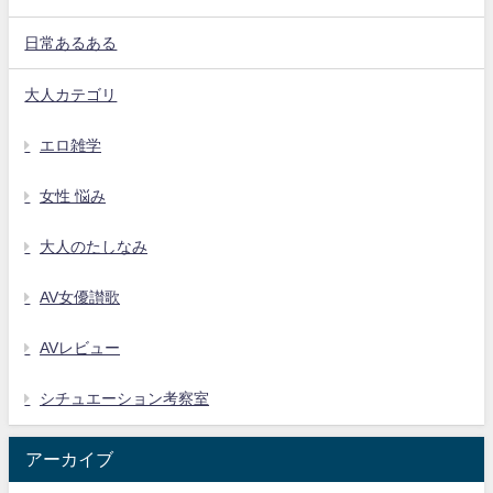
日常あるある
大人カテゴリ
エロ雑学
女性 悩み
大人のたしなみ
AV女優讃歌
AVレビュー
シチュエーション考察室
アーカイブ