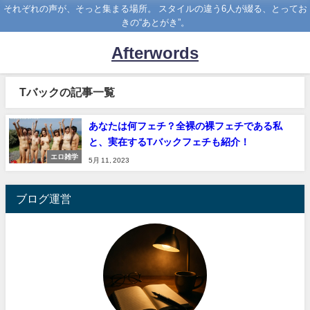
それぞれの声が、そっと集まる場所。 スタイルの違う6人が綴る、とってお
きの“あとがき”。
Afterwords
Tバックの記事一覧
あなたは何フェチ？全裸の裸フェチである私
と、実在するTバックフェチも紹介！
エロ雑学
5月 11, 2023
ブログ運営