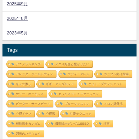
2025年9月
2025年8月
2023年5月
Tags
アニメランキング
アニメ好きと繋がりたい
アレック・ボールドウィン
ウディ・アレン
カップル向け指南
キャラ推し
ギギ・アンダルシア
ケイト・ブランシェット
サリー・ホーキンス
セックスコミュニケーション
ピーター・サースガード
ブルージャスミン
メロン提督流
心理ドラマ
心理戦
性愛テクニック
機動戦士ガンダム
機動戦士ガンダムSEED
洋画
閃光のハサウェイ