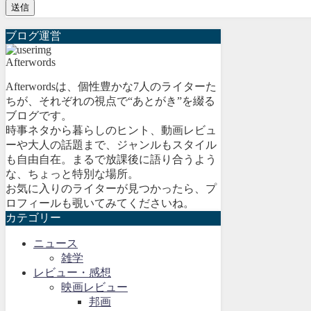
ブログ運営
Afterwords
Afterwordsは、個性豊かな7人のライターた
ちが、それぞれの視点で“あとがき”を綴る
ブログです。
時事ネタから暮らしのヒント、動画レビュ
ーや大人の話題まで、ジャンルもスタイル
も自由自在。まるで放課後に語り合うよう
な、ちょっと特別な場所。
お気に入りのライターが見つかったら、プ
ロフィールも覗いてみてくださいね。
カテゴリー
ニュース
雑学
レビュー・感想
映画レビュー
邦画