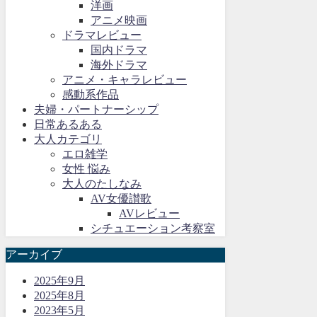
洋画
アニメ映画
ドラマレビュー
国内ドラマ
海外ドラマ
アニメ・キャラレビュー
感動系作品
夫婦・パートナーシップ
日常あるある
大人カテゴリ
エロ雑学
女性 悩み
大人のたしなみ
AV女優讃歌
AVレビュー
シチュエーション考察室
アーカイブ
2025年9月
2025年8月
2023年5月