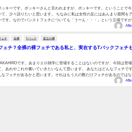
ポッキーです。ボッキーさんと言われますが、ポッキーです。ということで今
いて、少々語りたいと思います。 ちなみに私は女性の足にはあんまり股間を
いです。なのでパンストフェチについても「うーん・・・」という立場ですが
ェチで、その友人と久しぶりに再会する機会があっ...
Aft
フェチ
全裸
Tバック
直立の裸
フェチ？全裸の裸フェチである私と、実在するTバックフェチ
AKAHIROです。あまりエロ雑学に登場することはないのですが、今回は登
て、あれやこれや書いていきたいなんて思います。 あなたはどんなフェチで
んなフェチがあるかと思います。それはもう人の数だけフェチがあるのではな
KAHIROは、裸フェチです。それも女...
Aft