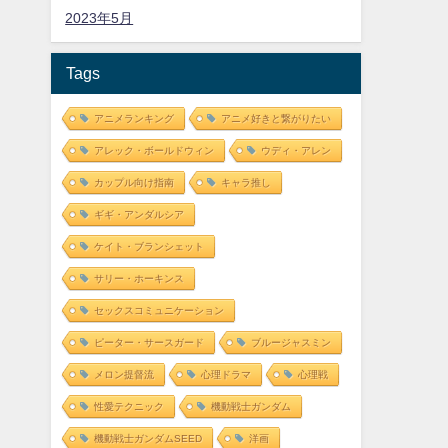
2023年5月
Tags
アニメランキング
アニメ好きと繋がりたい
アレック・ボールドウィン
ウディ・アレン
カップル向け指南
キャラ推し
ギギ・アンダルシア
ケイト・ブランシェット
サリー・ホーキンス
セックスコミュニケーション
ピーター・サースガード
ブルージャスミン
メロン提督流
心理ドラマ
心理戦
性愛テクニック
機動戦士ガンダム
機動戦士ガンダムSEED
洋画