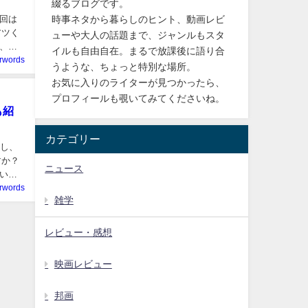
綴るブログです。
時事ネタから暮らしのヒント、動画レビ
回は
アツく
ューや大人の話題まで、ジャンルもスタ
、友
イルも自由自在。まるで放課後に語り合
erwords
うような、ちょっと特別な場所。
お気に入りのライターが見つかったら、
プロフィールも覗いてみてくださいね。
も紹
カテゴリー
場し、
すか？
ニュース
いで
erwords
雑学
レビュー・感想
映画レビュー
邦画