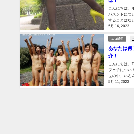
こんにちは。
パスントにつ
することはな
5月 16, 2023
人が激しい脚フ
エロ雑学
あなたは何
介！
こんにちは、T
フェチについ
世の中、いろ
5月 11, 2023
しょうか？TA