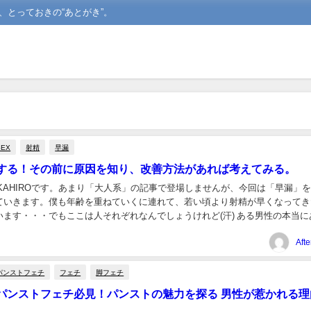
、とっておきの“あとがき”。
SEX
射精
早漏
する！その前に原因を知り、改善方法があれば考えてみる。
KAHIROです。あまり「大人系」の記事で登場しませんが、今回は「早漏」
ていきます。僕も年齢を重ねていくに連れて、若い頃より射精が早くなってき
います・・・でもここは人それぞれなんでしょうけれど(汗) ある男性の本当に
わるエピソード 冒頭ですがこんな実話から...
Aft
パンストフェチ
フェチ
脚フェチ
パンストフェチ必見！パンストの魅力を探る 男性が惹かれる理