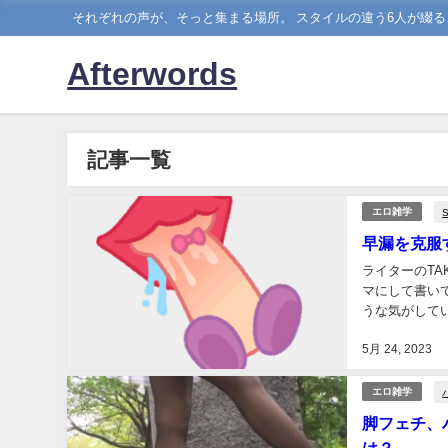
それぞれの声が、そっと集まる場所。 スタイルの違う6人が綴る
Afterwords
記事一覧
エロ雑学
早漏を克服
ライターのTA
マにして書い
うな気がして
る、早漏にまつ
5月 24, 2023
エロ雑学
脚フェチ、
は？