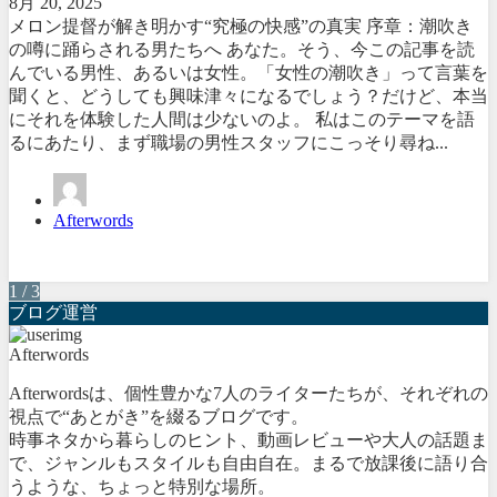
8月 20, 2025
メロン提督が解き明かす“究極の快感”の真実 序章：潮吹き
の噂に踊らされる男たちへ あなた。そう、今この記事を読
んでいる男性、あるいは女性。「女性の潮吹き」って言葉を
聞くと、どうしても興味津々になるでしょう？だけど、本当
にそれを体験した人間は少ないのよ。 私はこのテーマを語
るにあたり、まず職場の男性スタッフにこっそり尋ね...
Afterwords
1 / 3
ブログ運営
Afterwords
Afterwordsは、個性豊かな7人のライターたちが、それぞれの
視点で“あとがき”を綴るブログです。
時事ネタから暮らしのヒント、動画レビューや大人の話題ま
で、ジャンルもスタイルも自由自在。まるで放課後に語り合
うような、ちょっと特別な場所。