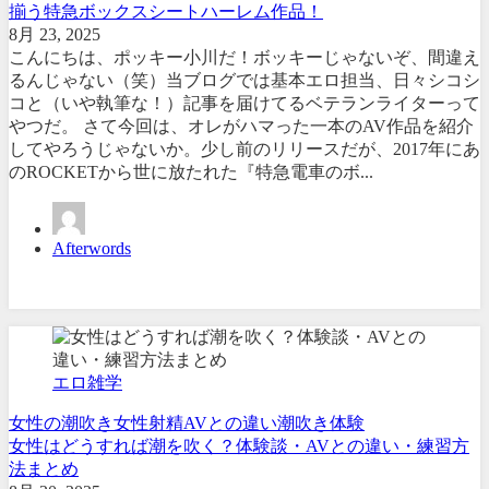
揃う特急ボックスシートハーレム作品！
8月 23, 2025
こんにちは、ポッキー小川だ！ボッキーじゃないぞ、間違え
るんじゃない（笑）当ブログでは基本エロ担当、日々シコシ
コと（いや執筆な！）記事を届けてるベテランライターって
やつだ。 さて今回は、オレがハマった一本のAV作品を紹介
してやろうじゃないか。少し前のリリースだが、2017年にあ
のROCKETから世に放たれた『特急電車のボ...
Afterwords
エロ雑学
女性の潮吹き
女性射精
AVとの違い
潮吹き体験
女性はどうすれば潮を吹く？体験談・AVとの違い・練習方
法まとめ