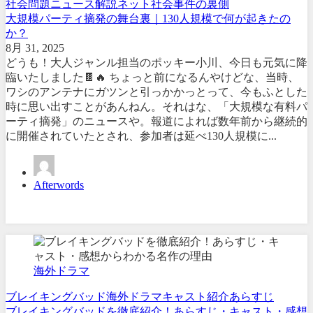
社会問題
ニュース解説
ネット社会
事件の裏側
大規模パーティ摘発の舞台裏｜130人規模で何が起きたの
か？
8月 31, 2025
どうも！大人ジャンル担当のポッキー小川、今日も元気に降
臨いたしました🍫🔥 ちょっと前になるんやけどな、当時、
ワシのアンテナにガツンと引っかかっとって、今もふとした
時に思い出すことがあんねん。それはな、「大規模な有料パ
ーティ摘発」のニュースや。報道によれば数年前から継続的
に開催されていたとされ、参加者は延べ130人規模に...
Afterwords
海外ドラマ
ブレイキングバッド
海外ドラマ
キャスト紹介
あらすじ
ブレイキングバッドを徹底紹介！あらすじ・キャスト・感想