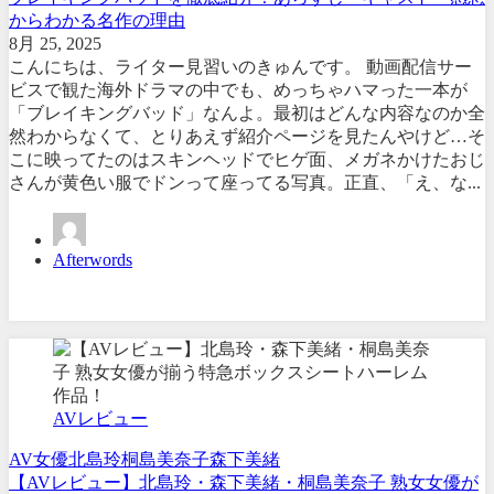
からわかる名作の理由
8月 25, 2025
こんにちは、ライター見習いのきゅんです。 動画配信サー
ビスで観た海外ドラマの中でも、めっちゃハマった一本が
「ブレイキングバッド」なんよ。最初はどんな内容なのか全
然わからなくて、とりあえず紹介ページを見たんやけど…そ
こに映ってたのはスキンヘッドでヒゲ面、メガネかけたおじ
さんが黄色い服でドンって座ってる写真。正直、「え、な...
Afterwords
AVレビュー
AV女優
北島玲
桐島美奈子
森下美緒
【AVレビュー】北島玲・森下美緒・桐島美奈子 熟女女優が