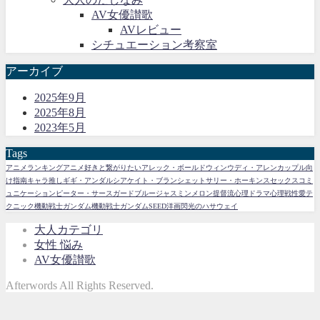
AV女優讃歌
AVレビュー
シチュエーション考察室
アーカイブ
2025年9月
2025年8月
2023年5月
Tags
アニメランキング
アニメ好きと繋がりたい
アレック・ボールドウィン
ウディ・アレン
カップル向
け指南
キャラ推し
ギギ・アンダルシア
ケイト・ブランシェット
サリー・ホーキンス
セックスコミ
ュニケーション
ピーター・サースガード
ブルージャスミン
メロン提督流
心理ドラマ
心理戦
性愛テ
クニック
機動戦士ガンダム
機動戦士ガンダムSEED
洋画
閃光のハサウェイ
大人カテゴリ
女性 悩み
AV女優讃歌
Afterwords All Rights Reserved.