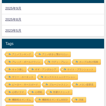
2025年9月
2025年8月
2023年5月
Tags
アニメランキング
アニメ好きと繋がりたい
アレック・ボールドウィン
ウディ・アレン
カップル向け指南
キャラ推し
ギギ・アンダルシア
ケイト・ブランシェット
サリー・ホーキンス
セックスコミュニケーション
ピーター・サースガード
ブルージャスミン
メロン提督流
心理ドラマ
心理戦
性愛テクニック
機動戦士ガンダム
機動戦士ガンダムSEED
洋画