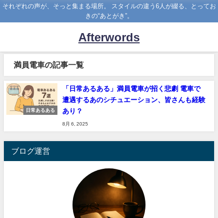
それぞれの声が、そっと集まる場所。 スタイルの違う6人が綴る、とってお
きの“あとがき”。
Afterwords
満員電車の記事一覧
「日常あるある」満員電車が招く悲劇 電車で
遭遇するあのシチュエーション、皆さんも経験
あり？
日常あるある
8月 6, 2025
ブログ運営