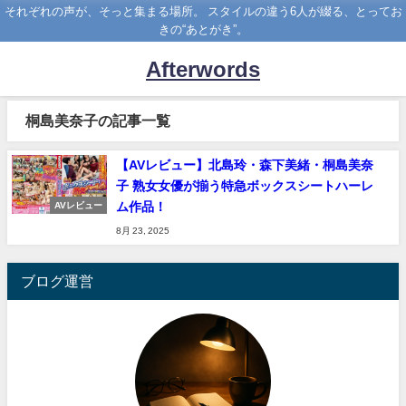
それぞれの声が、そっと集まる場所。 スタイルの違う6人が綴る、とってお
きの“あとがき”。
Afterwords
桐島美奈子の記事一覧
【AVレビュー】北島玲・森下美緒・桐島美奈
子 熟女女優が揃う特急ボックスシートハーレ
ム作品！
AVレビュー
8月 23, 2025
ブログ運営