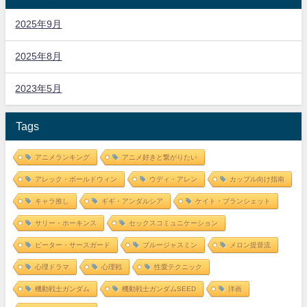
2025年9月
2025年8月
2023年5月
Tags
アニメランキング
アニメ好きと繋がりたい
アレック・ボールドウィン
ウディ・アレン
カップル向け指南
キャラ推し
ギギ・アンダルシア
ケイト・ブランシェット
サリー・ホーキンス
セックスコミュニケーション
ピーター・サースガード
ブルージャスミン
メロン提督流
心理ドラマ
心理戦
性愛テクニック
機動戦士ガンダム
機動戦士ガンダムSEED
洋画