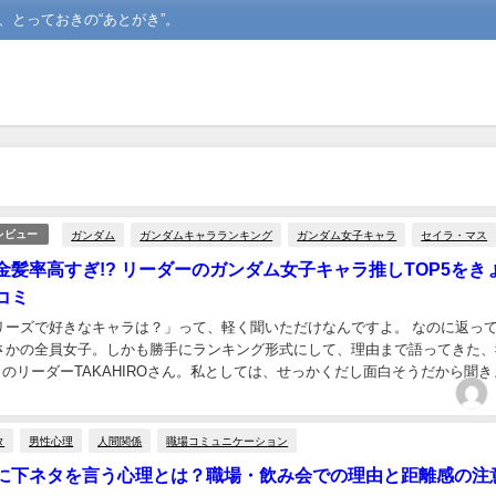
、とっておきの“あとがき”。
ガンダム
ガンダムキャラランキング
ガンダム女子キャラ
セイラ・マス
レビュー
金髪率高すぎ!? リーダーのガンダム女子キャラ推しTOP5をき
コミ
リーズで好きなキャラは？」って、軽く聞いただけなんですよ。 なのに返っ
さかの全員女子。しかも勝手にランキング形式にして、理由まで語ってきた、
ords」のリーダーTAKAHIROさん。私としては、せっかくだし面白そうだから聞
え、そこまで？」っていうレベル...
タ
男性心理
人間関係
職場コミュニケーション
に下ネタを言う心理とは？職場・飲み会での理由と距離感の注