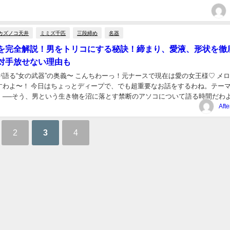
の側にも「気づき」と「磨き」は必要な...
カズノコ天井
ミミズ千匹
三段締め
名器
を完全解説！男をトリコにする秘訣！締まり、愛液、形状を徹
対手放せない理由も
語る“女の武器”の奥義〜 こんちわーっ！元ナースで現在は愛の女王様♡ メ
すわよ〜！ 今日はちょっとディープで、でも超重要なお話をするわね。テー
！──そう、男という生き物を沼に落とす禁断のアソコについて語る時間だわよ
そこ”、どう思ってる？「普通かな……...
Aft
2
3
4