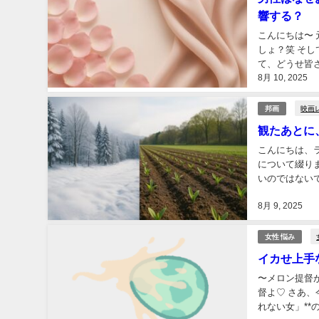
響する？
こんにちは〜
しょ？笑 そ
て、どうせ皆
8月 10, 2025
男性はなぜ、お
映画
邦画
観たあとに
こんにちは、ラ
について綴り
いのではない
やもう、橋本愛
8月 9, 2025
女性 悩み
イカせ上手な
〜メロン提督が
督よ♡ さあ
れない女」*