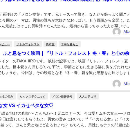
 元看護師の「メロン提督」です。元ナースって響き、なんだか艶っぽく聞こ
して今回のテーマは、男性の誰もが大好きなおっぱい。もう冒頭から全開よ。
さん最後にはそこに興味津々なんだから、最初から言っちゃった方が早いでし
っぱいを魅力的に感じるのか？ 「そんなの理屈...
Aft
レビュー
リトルフォレスト
橋本愛
丁寧な暮らし
、ふと息をつく映画｜『リトル・フォレスト 冬・春』と心の余
イターのTAKAHIROです。 以前の記事では、映画『リトル・フォレスト 夏
ました。橋本愛さん演じる“いち子”の、季節とともに生きる姿に胸を打たれた
でしょうか。 今回は、その続編となる『冬・春』篇を観た感想をお届けしま
さんがとにかく素敵すぎる…！ 冬...
Aft
女性の悩み
セックステクニック
メロン提督語り
大人カテゴリ
女 VS イカせベタな女♡
語る“悦びの真髄”〜 こんちわ〜！元エロナース、今は愛とムチの女王──メ
、今日は言わせてもらうわよ。男女の営みにおいて、**「イカせる女」と「イ
*の差って、ほんと天と地ほどあるわよね？ もちろん、男性にもテクの問題はあ