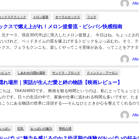
。 小さなことにも気になってしまうタイプの生...
Aft
セックステクニック
メロン提督
オーラルセックス
フェラ
ックスで燃え上がれ！メロン提督流・ビシバシ快感指南
！元ナース、現在30代半ばに突入したメロン提督よ。 今日はね、ちょっとお
ないけれど、ベッドタイムの質を爆上げするトピックをぶっ込むわ。そう、テ
ックス。フェラもクンニも、楽しくやってこそ意味がある、ってことをアナタ
であげるわよ。 オーラルセックスってそもそも...
Aft
レビュー
しあわせの隠れ場所
サンドラ・ブロック
クィントン・アーロン
隠れ場所｜実話が生んだ愛と絆の物語【映画レビュー】
にちは、TAKAHIROです。 映画を観る時間というのは、私にとってちょっと
ものです。日々の生活の中で、家族や仕事に追われる時間も多いですが、たま
向こうにある物語の世界に没頭する──そんなひとときが心を整えてくれるの
、サンドラ・ブロック主演の『しあわせ...
Aft
おっぱい
巨乳
おっぱいの魅力
男性心理
おっぱいに魅力を感じるのか？幼児期の体験がおっぱいの好み