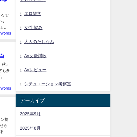
エロ雑学
えるで
だっ
女性 悩み
ょ？
erwords
大人のたしなみ
AV女優讃歌
白
・秋』
AVレビュー
方も多
す。い
シチュエーション考察室
erwords
アーカイブ
2025年9月
ロン提
カせら
2025年8月
る