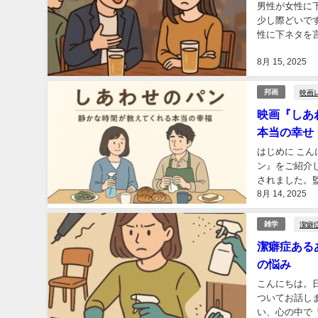
男性が女性に
少し際どいで
性に下ネタを
んが、場や相手
8月 15, 2025
映画
邦画
映画『しあ
本当の幸せ
はじめに こん
ン』をご紹介し
されました。
8月 14, 2025
カフェの女主人
潔癖
雑学
潔癖症ある
の悩み
こんにちは。
ついてお話し
い、心の中で