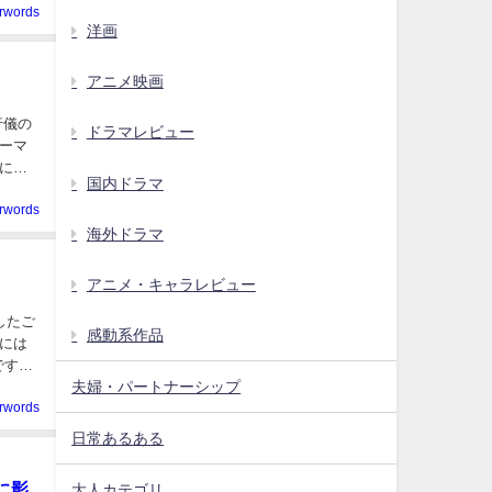
erwords
洋画
アニメ映画
行儀の
ドラマレビュー
ーマ
にビ
国内ドラマ
erwords
海外ドラマ
アニメ・キャラレビュー
したご
感動系作品
には
です。
夫婦・パートナーシップ
erwords
日常あるある
に影
大人カテゴリ