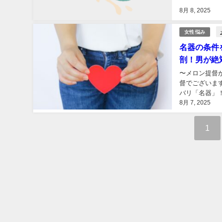
わ。でも──女
8月 8, 2025
女性 悩み
名器の条件
剖！男が絶
〜メロン提督が
督でございま
バリ「名器」
8月 7, 2025
なた、自分の“
1