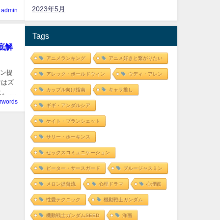
2023年5月
admin
Tags
底解
アニメランキング
アニメ好きと繋がりたい
ロン提
アレック・ボールドウィン
ウディ・アレン
マはズ
カップル向け指南
キャラ推し
。 あ
erwords
ギギ・アンダルシア
ケイト・ブランシェット
サリー・ホーキンス
セックスコミュニケーション
ピーター・サースガード
ブルージャスミン
メロン提督流
心理ドラマ
心理戦
性愛テクニック
機動戦士ガンダム
機動戦士ガンダムSEED
洋画