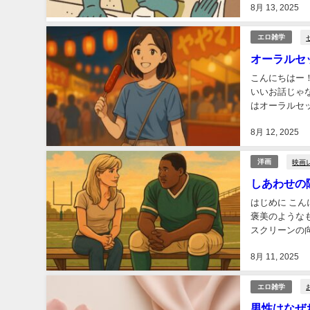
8月 13, 2025
とめてみますね
エロ雑学
オーラルセ
こんにちはー
いいお話じゃ
はオーラルセ
シビシ叩き込ん
8月 12, 2025
映画
洋画
しあわせの
はじめに こん
褒美のような
スクリーンの
今回選んだのは
8月 11, 2025
エロ雑学
男性はなぜ