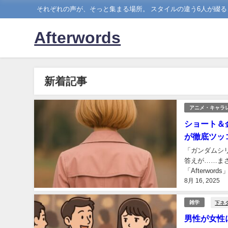
それぞれの声が、そっと集まる場所。 スタイルの違う6人が綴る
Afterwords
新着記事
アニメ・キャラ
ショート＆
が徹底ツッ
「ガンダムシ
答えが……ま
「Afterw
8月 16, 2025
たけど、正直「
下ネ
雑学
男性が女性