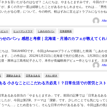
下ネタを言いたがるのはなぜ？ こんにちは、やまもとますみです。 今回のテ
すが、多くの方が一度は経験したことがあるかもしれません。それは…「男性
言いたがる心理」について。今の時代、軽はずみに言えばトラブルになりかね
によってはまだまだ存在する話題です。職場では...
Aft
レビュー
ヒューマンドラマ
しあわせのパン
北海道映画
わせのパン』感想と考察｜北海道・月浦のカフェが教えてくれ
にちは、TAKAHIROです。 今回はAmazonプライムで視聴した映画『しあわ
ます。この作品は、2012年1月21日に北海道で先行公開され、1月28日に全
監督・脚本は三島有紀子さんで、本作が長編映画デビュー作となります。 主
・りえ役を原田知世さん...
Aft
症
潔癖あるある
日常あるある
きれい好き
ある 小さなことにこだわる方必見！？日常生活での苦労とスト
日常あるある担当の「やまもとますみ」です。前回の記事では「日常あるある
ましたが、今回は第2弾。テーマは「潔癖」です。少しのことでも気になって
「うーん…」とため息をつく。そんな日常の中の“あるある”を、今回は私の視