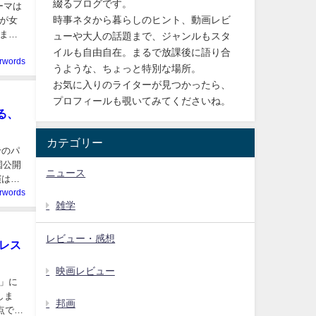
綴るブログです。
ーマは
時事ネタから暮らしのヒント、動画レビ
が女
ませ
ューや大人の話題まで、ジャンルもスタ
イルも自由自在。まるで放課後に語り合
erwords
うような、ちょっと特別な場所。
お気に入りのライターが見つかったら、
プロフィールも覗いてみてくださいね。
る、
カテゴリー
せのパ
国公開
ニュース
演は、
erwords
雑学
レビュー・感想
レス
映画レビュー
」に
しま
邦画
点でま